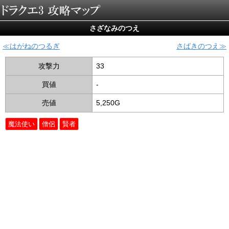
さざなみのつえ
はがねのつるぎ
さばきのつえ
攻撃力
33
買値
-
売値
5,250G
魔法使い
僧侶
賢者