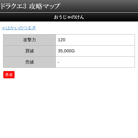
おうじゃのけん
はかいのつるぎ
攻撃力
120
買値
35,000G
売値
-
勇者