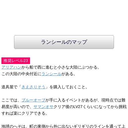
ランシールのマップ
推奨レベル23
アリアハン
から船で西に進むと小さな大陸にぶつかる。
この大陸の中央付近に
ランシール
がある。
道具屋で「
きえさりそう
」を購入しておくこと。
ここでは、
ブルーオーブ
が手に入るイベントがあるが、現時点では難
易度が高いので、
サマンオサ
クリア後のLV27くらいになってから挑戦
すれば楽にクリアできる。
地球のへそは、町の東側から外に出ないギリギリのラインを通って上