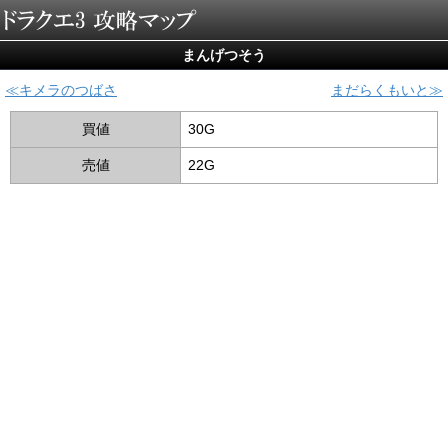
まんげつそう
キメラのつばさ
まだらくもいと
買値
30G
売値
22G