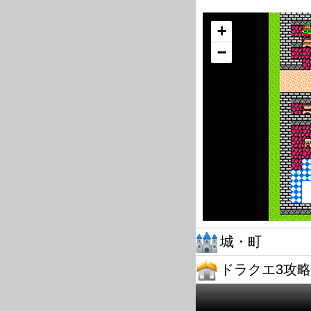
+
−
城・町
ドラクエ3攻