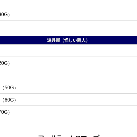
30G
道具屋（怪しい商人）
20G
50G
60G
70G